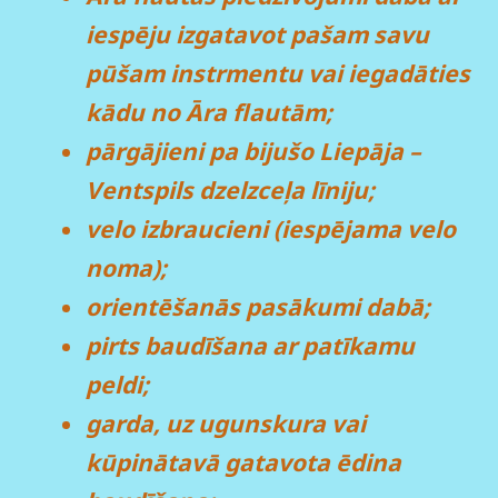
iespēju izgatavot pašam savu
pūšam instrmentu vai iegadāties
kādu no Āra flautām;
pārgājieni pa bijušo Liepāja –
Ventspils dzelzceļa līniju;
velo izbraucieni (iespējama velo
noma);
orientēšanās pasākumi dabā;
pirts baudīšana ar patīkamu
peldi;
garda, uz ugunskura vai
kūpinātavā gatavota ēdina