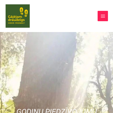
GODIŅU PIEDZĪVOJUMU