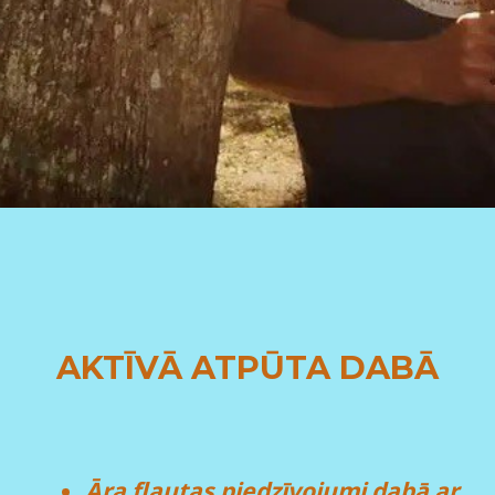
AKTĪVĀ ATPŪTA DABĀ
Āra flautas piedzīvojumi dabā ar